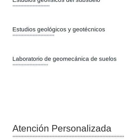
************************
Estudios geológicos y geotécnicos
***************************
Laboratorio de geomecánica de suelos
***********************
Atención Personalizada
************************************************************************