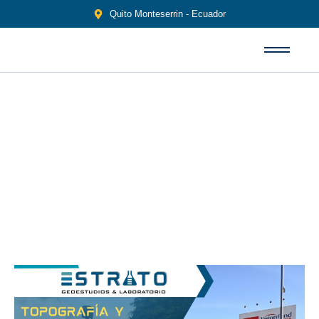
Quito Monteserrin - Ecuador
Servicios