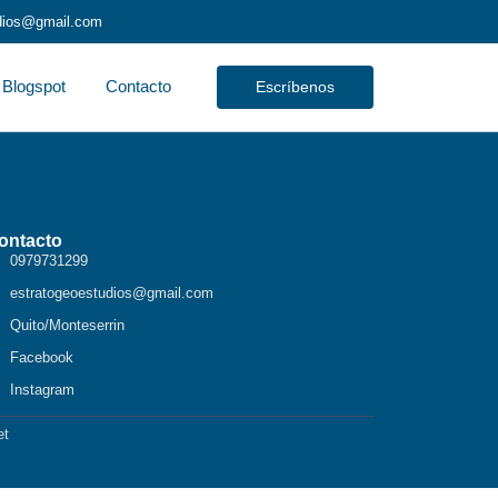
udios@gmail.com
Blogspot
Contacto
Escríbenos
ontacto
0979731299
estratogeoestudios@gmail.com
Quito/Monteserrin
Facebook
Instagram
et